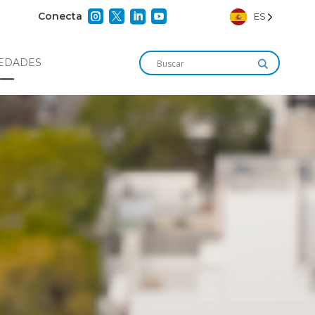




Conecta
ES
EDADES