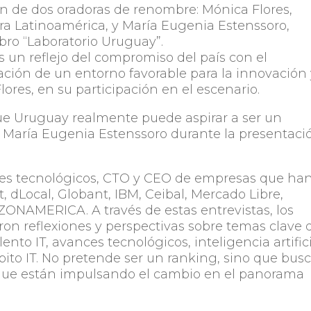
ón de dos oradoras de renombre: Mónica Flores,
 Latinoamérica, y María Eugenia Estenssoro,
ibro “Laboratorio Uruguay”.
s un reflejo del compromiso del país con el
eación de un entorno favorable para la innovación
ores, en su participación en el escenario.
e Uruguay realmente puede aspirar a ser un
jo María Eugenia Estenssoro durante la presentaci
deres tecnológicos, CTO y CEO de empresas que ha
 dLocal, Globant, IBM, Ceibal, Mercado Libre,
ONAMERICA. A través de estas entrevistas, los
on reflexiones y perspectivas sobre temas clave 
ento IT, avances tecnológicos, inteligencia artifici
bito IT. No pretende ser un ranking, sino que bus
s que están impulsando el cambio en el panorama