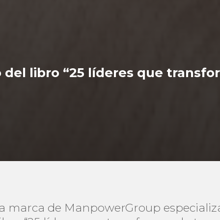
del libro “25 líderes que transfo
, la marca de ManpowerGroup especializa