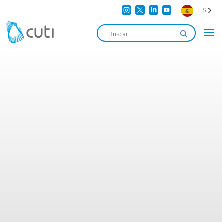




ES