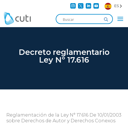




ES
Decreto reglamentario
Ley Nº 17.616
Reglamentación de la Ley N° 17.616 De 10/01/2003
sobre Derechos de Autor y Derechos Conexos