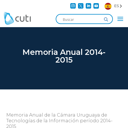




ES
Memoria Anual 2014-
2015
Memoria Anual de la Cámara Uruguaya de
Tecnologías de la Información período 2014-
2015