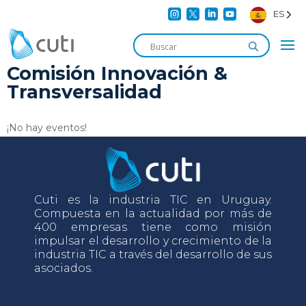




ES
Comisión Innovación &
Transversalidad
¡No hay eventos!
Cuti es la industria TIC en Uruguay.
Compuesta en la actualidad por más de
400 empresas tiene como misión
impulsar el desarrollo y crecimiento de la
industria TIC a través del desarrollo de sus
asociados.