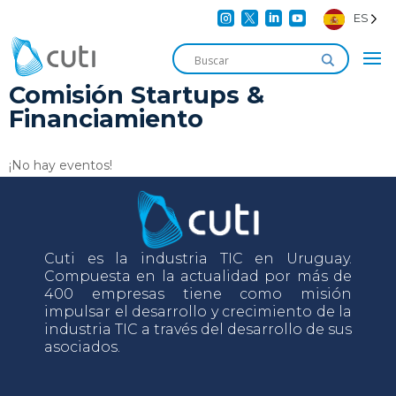




ES
Comisión Startups &
Financiamiento
¡No hay eventos!
Cuti es la industria TIC en Uruguay.
Compuesta en la actualidad por más de
400 empresas tiene como misión
impulsar el desarrollo y crecimiento de la
industria TIC a través del desarrollo de sus
asociados.