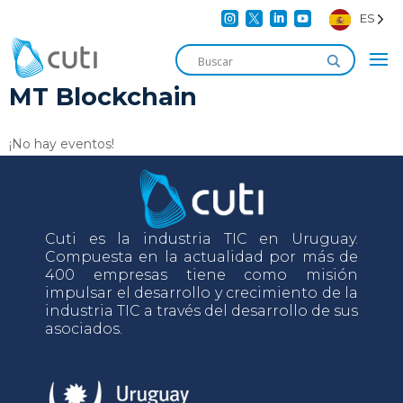




ES
MT Blockchain
¡No hay eventos!
Cuti es la industria TIC en Uruguay.
Compuesta en la actualidad por más de
400 empresas tiene como misión
impulsar el desarrollo y crecimiento de la
industria TIC a través del desarrollo de sus
asociados.