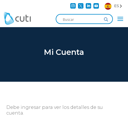




ES
Mi Cuenta
Debe ingresar para ver los detalles de su
cuenta.