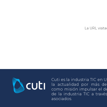
La URL visita
Cuti es la industria TIC en
la actualidad por más d
como misión impulsar el de
de la industria TIC a travé
asociados.