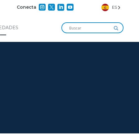




Conecta
ES
EDADES