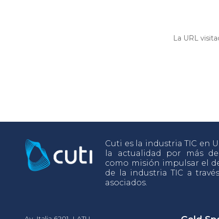
La URL visita
Cuti es la industria TIC en
la actualidad por más d
como misión impulsar el de
de la industria TIC a travé
asociados.
Av. Italia 6201, LATU