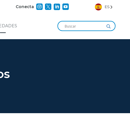




Conecta
ES
EDADES
os