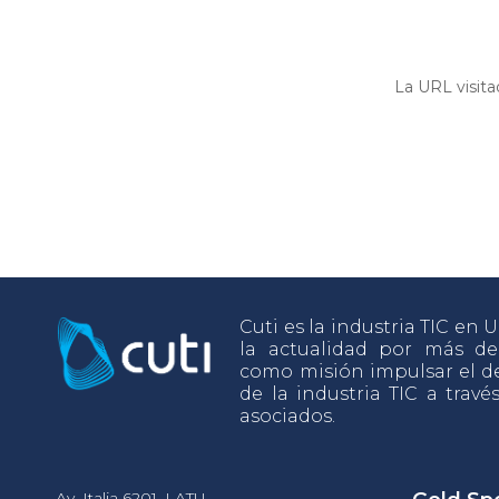
La URL visita
Cuti es la industria TIC en
la actualidad por más d
como misión impulsar el de
de la industria TIC a travé
asociados.
Av. Italia 6201, LATU