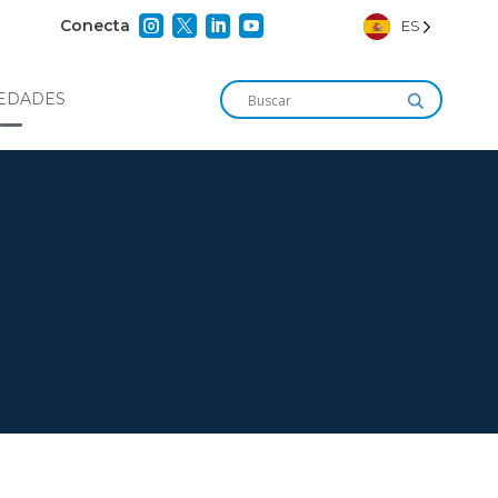




Conecta
ES
EDADES