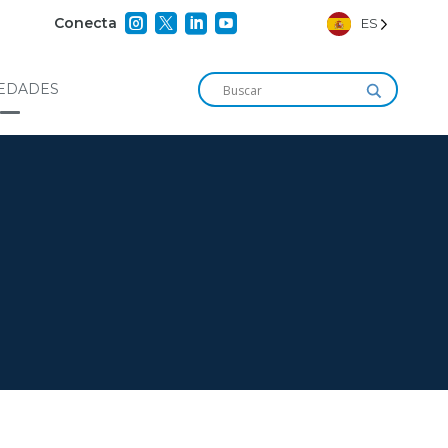




Conecta
ES
EDADES