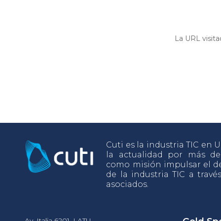
La URL visita
Cuti es la industria TIC en
la actualidad por más d
como misión impulsar el de
de la industria TIC a travé
asociados.
Av. Italia 6201, LATU