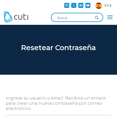




ES
Resetear Contraseña
Ingrese su usuario o email. Recibirá un enlace
para crear una nueva contraseña por correo
electrónico.