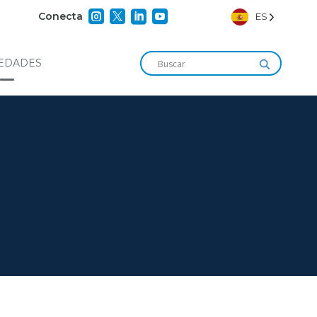




Conecta
ES
EDADES