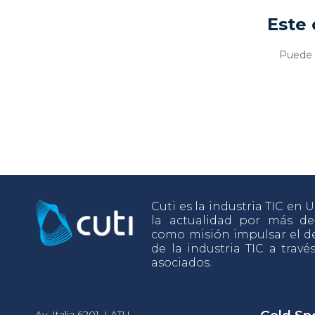
Este 
Puede v
Cuti es la industria TIC en
la actualidad por más d
como misión impulsar el de
de la industria TIC a travé
asociados.
Av. Italia 6201, LATU