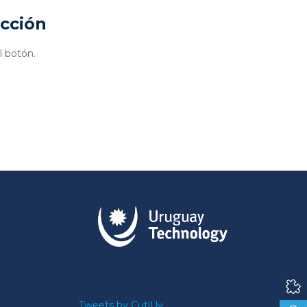
ucción
l botón.
Tweets by CutiUy