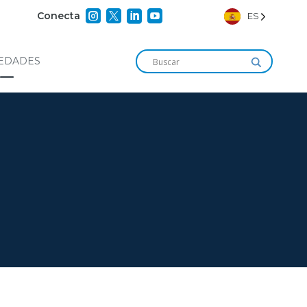




Conecta
ES
EDADES