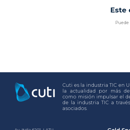
Este 
Puede v
Cuti es la industria TIC en
la actualidad por más d
como misión impulsar el de
de la industria TIC a travé
asociados.
Av. Italia 6201, LATU