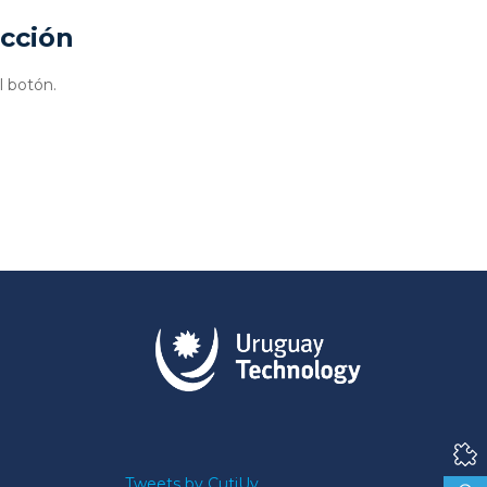
ucción
l botón.
Tweets by CutiUy