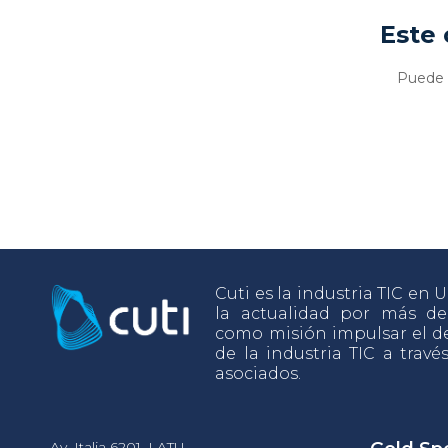
Este 
Puede v
Cuti es la industria TIC en
la actualidad por más d
como misión impulsar el de
de la industria TIC a travé
asociados.
Av. Italia 6201, LATU