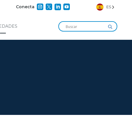




Conecta
ES
EDADES