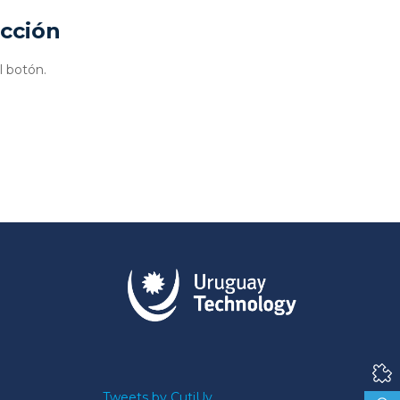
ucción
l botón.
Tweets by CutiUy