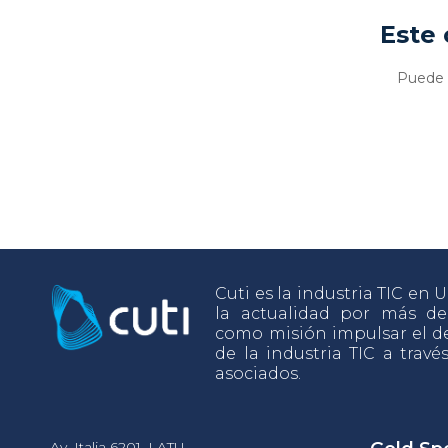
Este 
Puede v
Cuti es la industria TIC en
la actualidad por más d
como misión impulsar el de
de la industria TIC a travé
asociados.
Av. Italia 6201, LATU