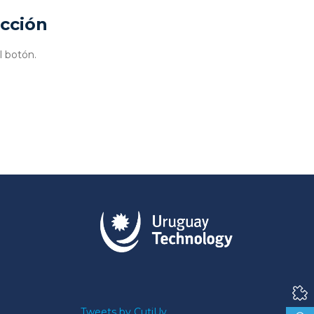
ucción
l botón.
Tweets by CutiUy