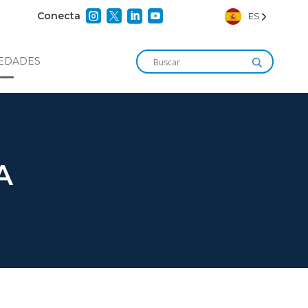




Conecta
ES
EDADES
A