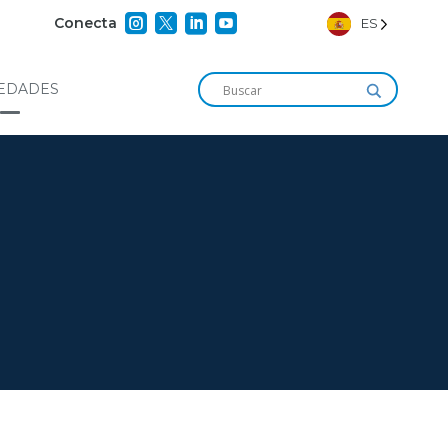




Conecta
ES
EDADES