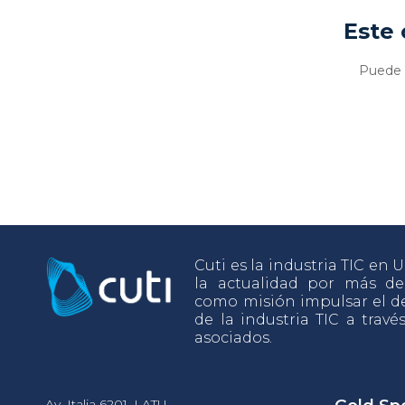
Este 
Puede v
Cuti es la industria TIC en
la actualidad por más d
como misión impulsar el de
de la industria TIC a travé
asociados.
Av. Italia 6201, LATU