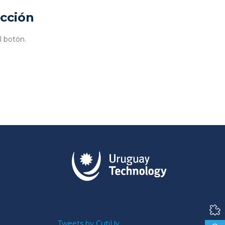
ucción
l botón.
Tweets by CutiUy