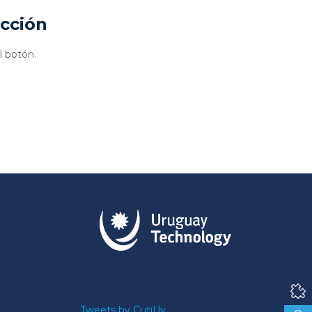
ucción
l botón.
Tweets by CutiUy