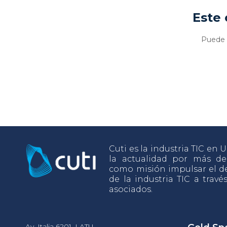
Este 
Puede v
Cuti es la industria TIC en
la actualidad por más d
como misión impulsar el de
de la industria TIC a travé
asociados.
Av. Italia 6201, LATU