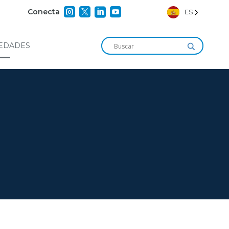




Conecta
ES
EDADES