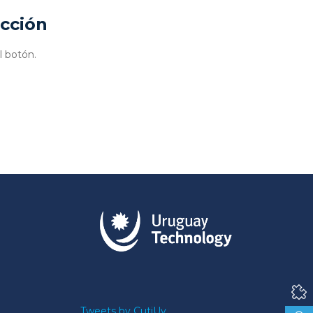
ucción
l botón.
Tweets by CutiUy