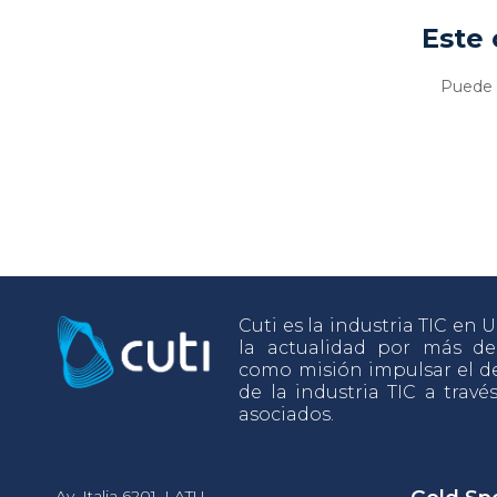
Este 
Puede v
Cuti es la industria TIC en
la actualidad por más d
como misión impulsar el de
de la industria TIC a travé
asociados.
Av. Italia 6201, LATU