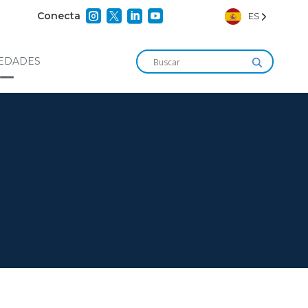




Conecta
ES
EDADES