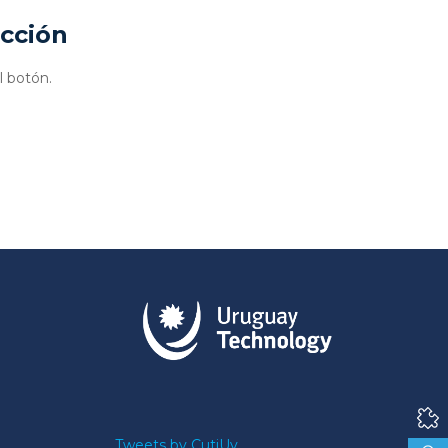
ucción
l botón.
Tweets by CutiUy