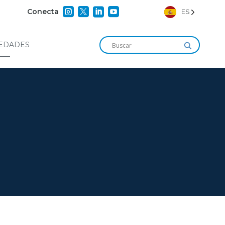




Conecta
ES
EDADES