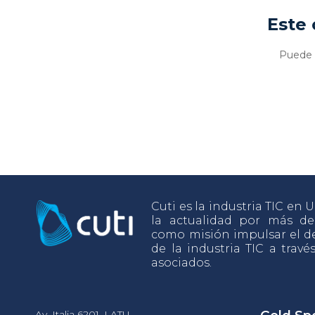
Este 
Puede v
Cuti es la industria TIC en
la actualidad por más d
como misión impulsar el de
de la industria TIC a travé
asociados.
Av. Italia 6201, LATU