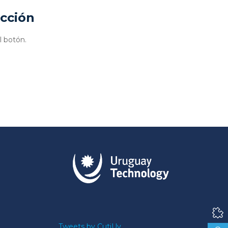
ucción
l botón.
Tweets by CutiUy