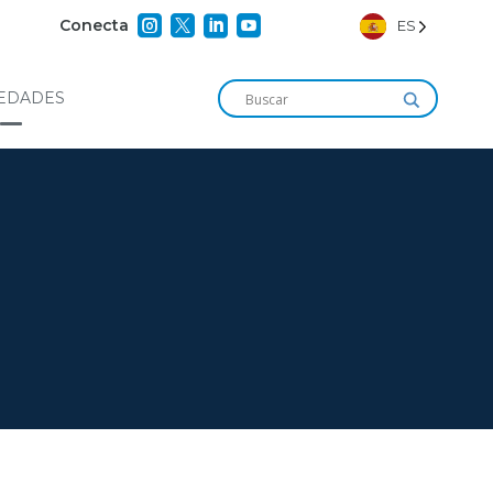




Conecta
ES
EDADES