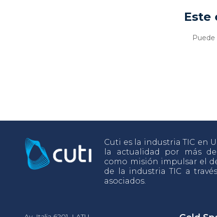
Este 
Puede v
Cuti es la industria TIC en
la actualidad por más d
como misión impulsar el de
de la industria TIC a travé
asociados.
Av. Italia 6201, LATU