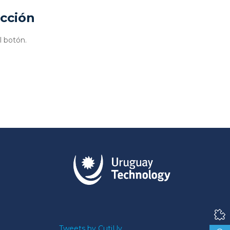
ucción
l botón.
Tweets by CutiUy