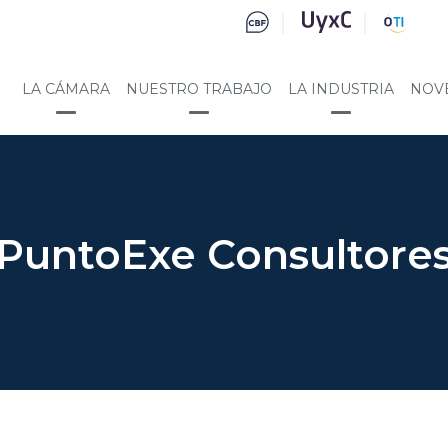
LA CÁMARA
NUESTRO TRABAJO
LA INDUSTRIA
NOV
PuntoExe Consultore