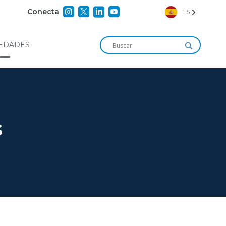




Conecta
ES
EDADES
s