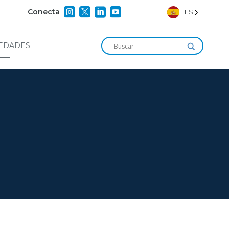




Conecta
ES
EDADES