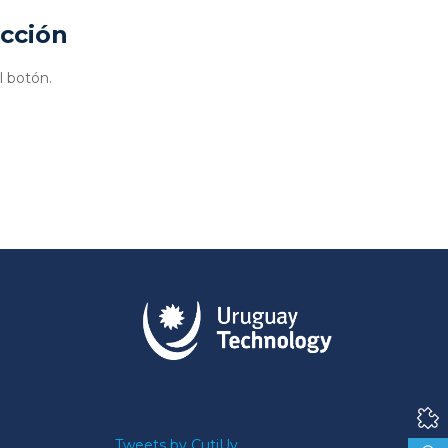
ucción
l botón.
Tweets by CutiUy