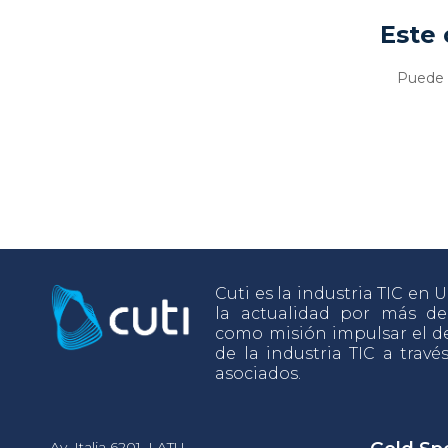
Este 
Puede v
Cuti es la industria TIC en
la actualidad por más d
como misión impulsar el de
de la industria TIC a travé
asociados.
Av. Italia 6201, LATU