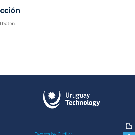
ucción
l botón.
Tweets by CutiUy