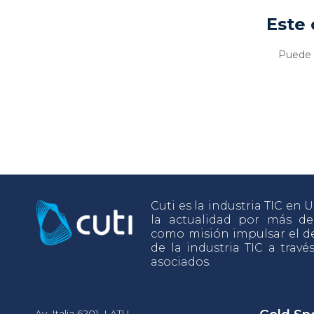
Este 
Puede v
Cuti es la industria TIC en
la actualidad por más d
como misión impulsar el de
de la industria TIC a travé
asociados.
Av. Italia 6201, LATU