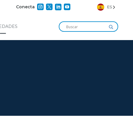




Conecta
ES
EDADES