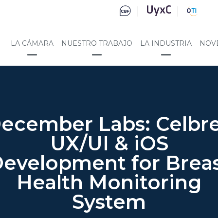
LA CÁMARA
NUESTRO TRABAJO
LA INDUSTRIA
NOV
ecember Labs: Celbr
UX/UI & iOS
evelopment for Brea
Health Monitoring
System