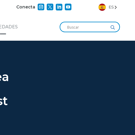




Conecta
ES
EDADES
ea
st