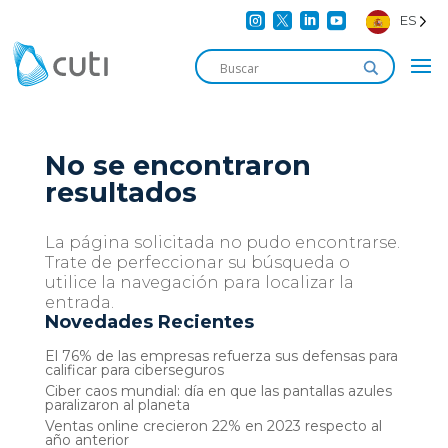




ES
No se encontraron
resultados
La página solicitada no pudo encontrarse.
Trate de perfeccionar su búsqueda o
utilice la navegación para localizar la
entrada.
Novedades Recientes
El 76% de las empresas refuerza sus defensas para
calificar para ciberseguros
Ciber caos mundial: día en que las pantallas azules
paralizaron al planeta
Ventas online crecieron 22% en 2023 respecto al
año anterior