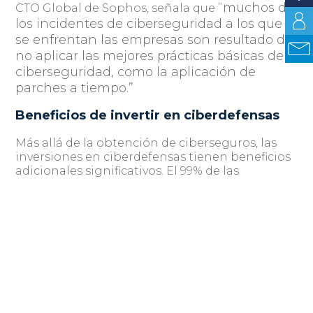
“muchos de
CTO Global de Sophos, señala que
los incidentes de ciberseguridad a los que
se enfrentan las empresas son resultado de
no aplicar las mejores prácticas básicas de
ciberseguridad, como la aplicación de
parches a tiempo.”
Beneficios de invertir en ciberdefensas
Más allá de la obtención de ciberseguros, las
inversiones en ciberdefensas tienen beneficios
adicionales significativos. El 99% de las
empresas que han mejorado sus defensas
informan haber obtenido ventajas de
seguridad en general, tales como una mejor
protección, liberación de recursos de TI y
reducción de alertas. Estas inversiones no solo
protegen contra ciberataques, sino que
también crean un efecto dominó positivo,
permitiendo a las empresas redirigir los
ahorros en seguros a otros sistemas de
protección, mejorando ampliamente su