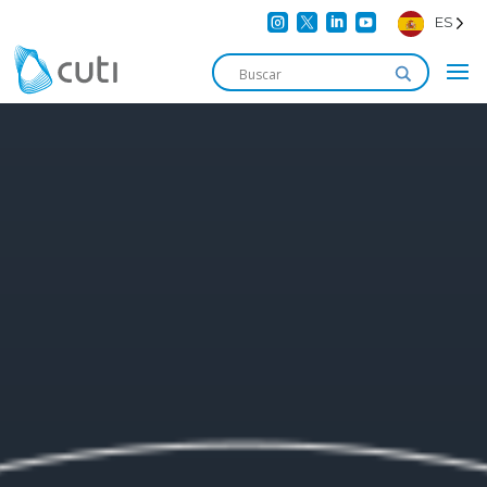




ES