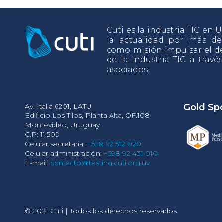
Cuti es la industria TIC en
la actualidad por más d
como misión impulsar el de
de la industria TIC a travé
asociados.
Av. Italia 6201, LATU
Gold Sp
Edificio Los Tilos, Planta Alta, OF.108
Montevideo, Uruguay
C.P: 11.500
Celular secretaría:
+598 92 512 020
Celular administración:
+598 92 431 010
E-mail:
contacto@testing.cuti.org.uy
© 2021 Cuti | Todos los derechos reservados