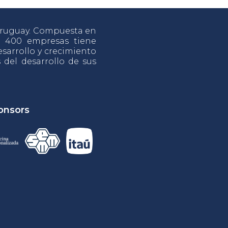
 Uruguay. Compuesta en
e 400 empresas tiene
sarrollo y crecimiento
s del desarrollo de sus
onsors