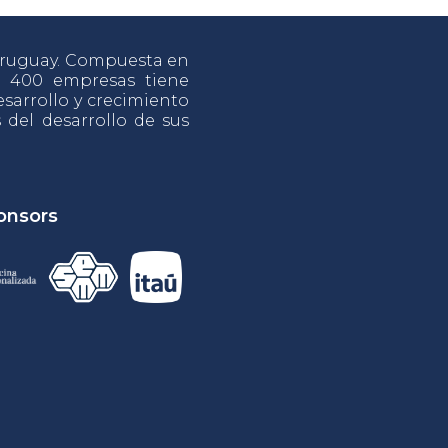
 Uruguay. Compuesta en
e 400 empresas tiene
sarrollo y crecimiento
s del desarrollo de sus
onsors