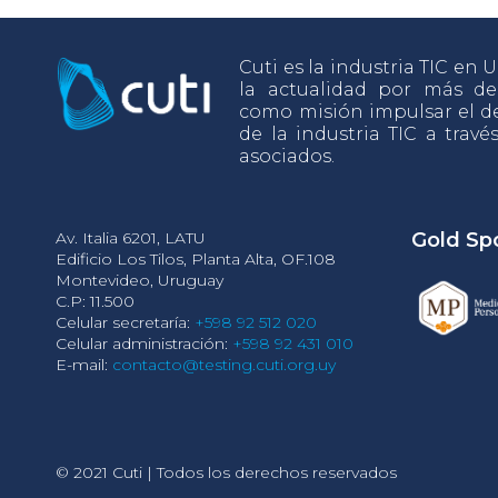
Cuti es la industria TIC en
la actualidad por más d
como misión impulsar el de
de la industria TIC a travé
asociados.
Av. Italia 6201, LATU
Gold Sp
Edificio Los Tilos, Planta Alta, OF.108
Montevideo, Uruguay
C.P: 11.500
Celular secretaría:
+598 92 512 020
Celular administración:
+598 92 431 010
E-mail:
contacto@testing.cuti.org.uy
© 2021 Cuti | Todos los derechos reservados