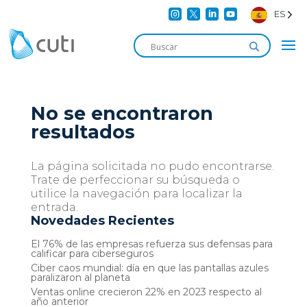




ES
No se encontraron
resultados
La página solicitada no pudo encontrarse.
Trate de perfeccionar su búsqueda o
utilice la navegación para localizar la
entrada.
Novedades Recientes
El 76% de las empresas refuerza sus defensas para
calificar para ciberseguros
Ciber caos mundial: día en que las pantallas azules
paralizaron al planeta
Ventas online crecieron 22% en 2023 respecto al
año anterior