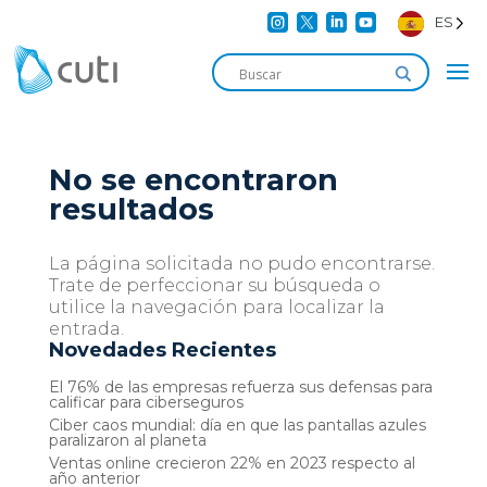




ES
No se encontraron
resultados
La página solicitada no pudo encontrarse.
Trate de perfeccionar su búsqueda o
utilice la navegación para localizar la
entrada.
Novedades Recientes
El 76% de las empresas refuerza sus defensas para
calificar para ciberseguros
Ciber caos mundial: día en que las pantallas azules
paralizaron al planeta
Ventas online crecieron 22% en 2023 respecto al
año anterior