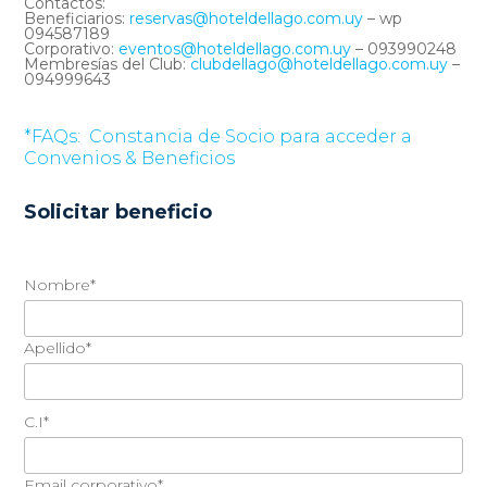
Contactos:
Beneficiarios:
reservas@hoteldellago.com.uy
– wp
094587189
Corporativo:
eventos@hoteldellago.com.uy
– 093990248
Membresías del Club:
clubdellago@hoteldellago.com.uy
–
094999643
*FAQs:
Constancia de Socio para acceder a
Convenios & Beneficios
Solicitar beneficio
Nombre*
Apellido*
C.I*
Email corporativo*