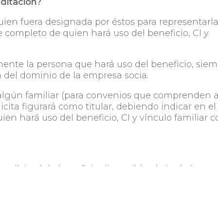
ditación?
quien fuera designada por éstos para representarla
 completo de quien hará uso del beneficio, CI y
mente la persona que hará uso del beneficio, sie
a del dominio de la empresa socia.
e algún familiar (para convenios que comprenden 
licita figurará como titular, debiendo indicar en el
n hará uso del beneficio, CI y vínculo familiar 
solicitud de beneficio disponible al pie de la
 se procesarán solicitudes remitidas con el corre
a socia.
ión?