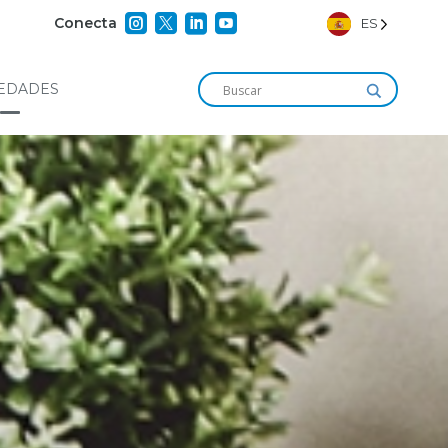




Conecta
ES
EDADES