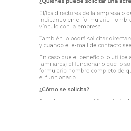
¿Quiénes puede solicitar una acre
El/los directores de la empresa o 
indicando en el formulario nombre
vínculo con la empresa.
También lo podrá solicitar directa
y cuando el e-mail de contacto se
En caso que el beneficio lo utilic
familiares) el funcionario que lo so
formulario nombre completo de quie
el funcionario.
¿Cómo se solicita?
Se debe completar el formulario de 
información de cada convenio. Sólo
electrónico con dominio de empres
¿Cuál es la validez de la acreditac