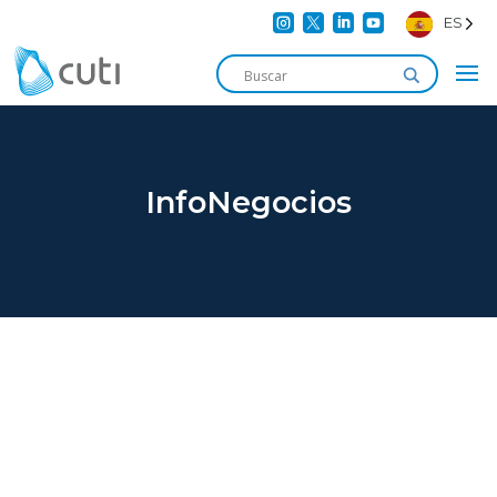




ES
InfoNegocios