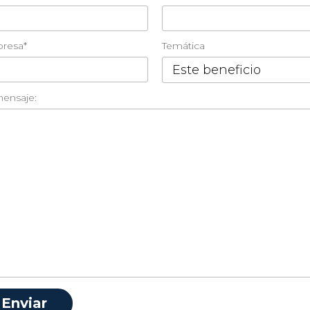
resa*
Temática
mensaje: