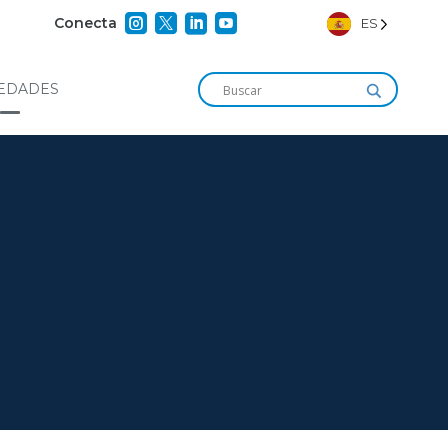




Conecta
ES
EDADES