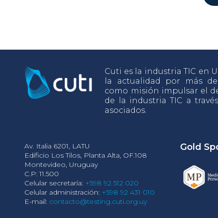
Cuti es la industria TIC en
la actualidad por más d
como misión impulsar el de
de la industria TIC a travé
asociados.
Av. Italia 6201, LATU
Gold Sp
Edificio Los Tilos, Planta Alta, OF.108
Montevideo, Uruguay
C.P: 11.500
Celular secretaría:
+598 92 512 020
Celular administración:
+598 92 431 010
E-mail:
contacto@testing.cuti.org.uy