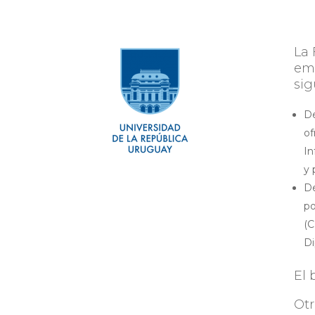
La 
emp
sig
De
of
In
y 
De
po
(C
Di
El 
Otr