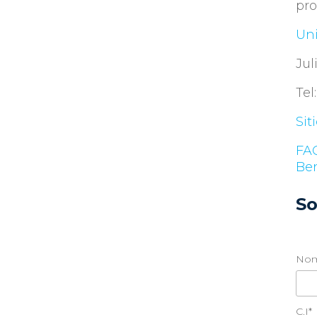
pro
Un
Jul
Tel
Sit
FA
Ben
So
Nom
C.I*