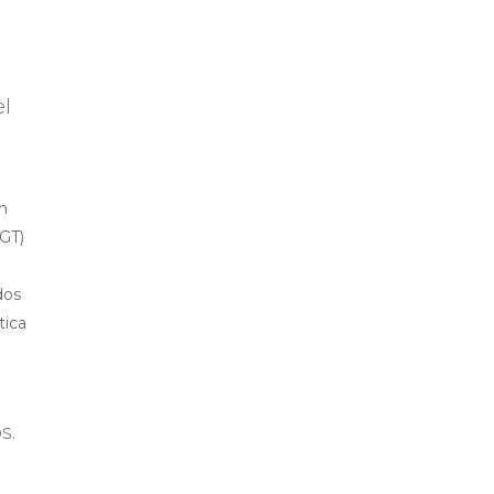
el
n
PGT)
dos
tica
s.