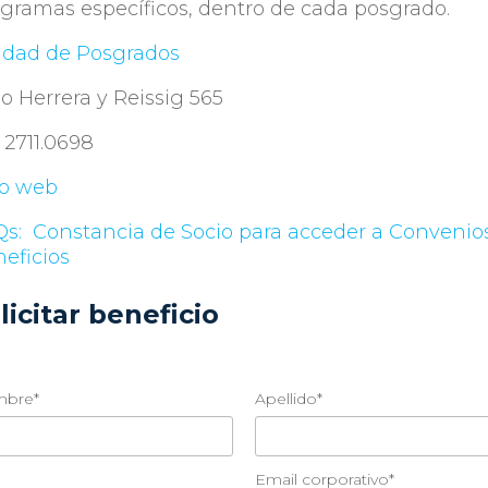
gramas específicos, dentro de cada posgrado.
idad de Posgrados
io Herrera y Reissig 565
: 2711.0698
io web
Qs:
Constancia de Socio para acceder a Convenio
eficios
licitar beneficio
bre*
Apellido*
Email corporativo*