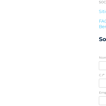
soc
Sit
FA
Ben
So
Nom
C.I*
Emp