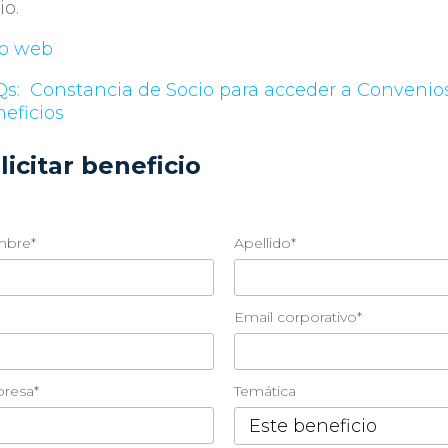
io.
io web
Qs:
Constancia de Socio para acceder a Convenio
eficios
licitar beneficio
bre*
Apellido*
Email corporativo*
resa*
Temática