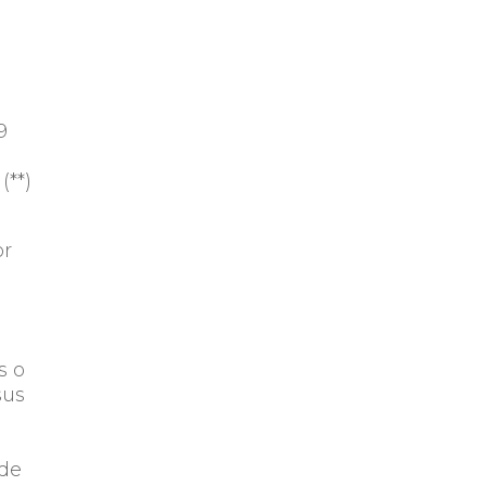
9
(**)
or
s o
sus
 de