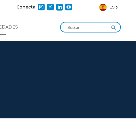




Conecta
ES
EDADES