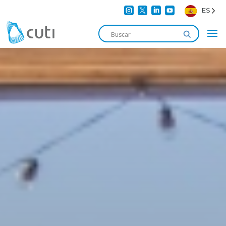




ES