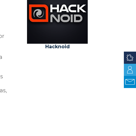
s
or
Hacknoid
a
os
as,