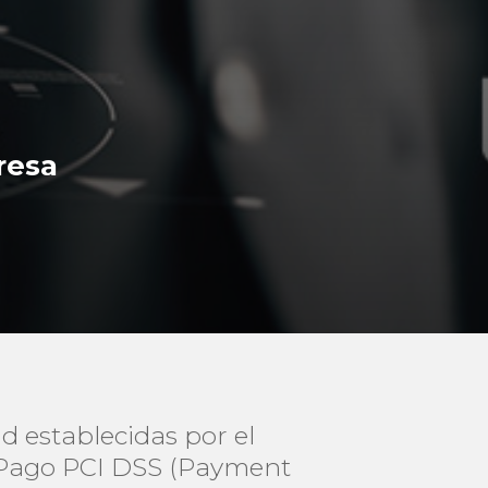
resa
d establecidas por el
e Pago PCI DSS (Payment