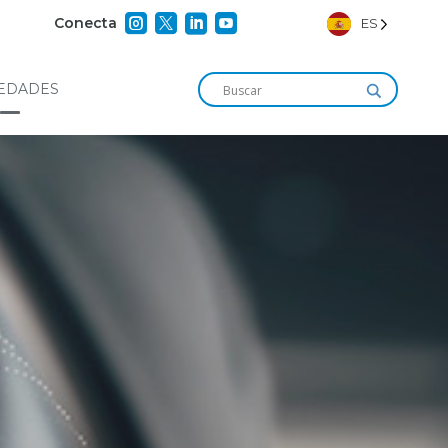




Conecta
ES
EDADES