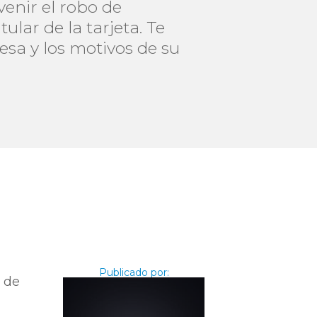
enir el robo de
ular de la tarjeta. Te
sa y los motivos de su
Publicado por:
n de