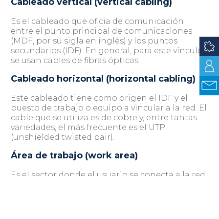
Cableado vertical (vertical cabling)
Es el cableado que oficia de comunicación
entre el punto principal de comunicaciones
(MDF, por su sigla en inglés) y los puntos
secundarios (IDF). En general, para este vínculo
se usan cables de fibras ópticas.
Cableado horizontal (horizontal cabling)
Este cableado tiene como origen el IDF y el
puesto de trabajo o equipo a vincular a la red. El
cable que se utiliza es de cobre y, entre tantas
variedades, el más frecuente es el UTP
(unshielded twisted pair).
Área de trabajo (work area)
Es el sector donde el usuario se conecta a la red,
mediante un cable que suele ser amarillo o
blanco.
Categorías y parámetros de transmisión