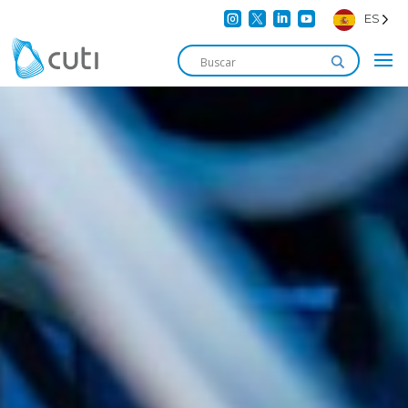




ES