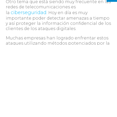
Otro tema que está siendo muy frecuente en las
redes de telecomunicaciones es
ciberseguridad
la
. Hoy en día es muy
importante poder detectar amenazas a tiempo
y así proteger la información confidencial de los
clientes de los ataques digitales.
Muchas empresas han logrado enfrentar estos
ataques utilizando métodos potenciados por la
automatización, la IA y el aprendizaje
automático. Esto les ha ayudado a detectar
actividades sospechosas de forma más efectiva
y en tiempo real.
La IA permite detectar atacantes internos,
direcciones IP sospechosas y archivos
maliciosos en cuestión de segundos. El
continuo aprendizaje de la IA y la cantidad de
datos que recopila facilita la identificación de
amenazas de seguridad y reduce el tiempo de
detección y ataque.
Por ejemplo, la empresa Nokia ha creado un