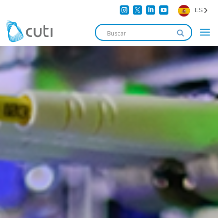




ES