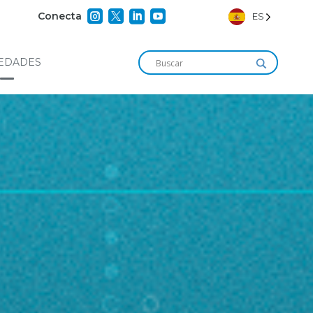




Conecta
ES
EDADES