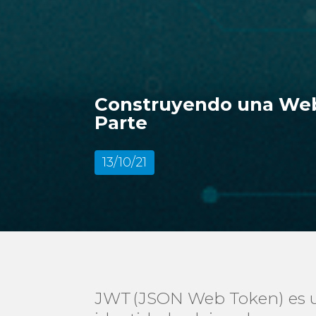
Construyendo una Web
Parte
13/10/21
JWT (JSON Web Token) es un