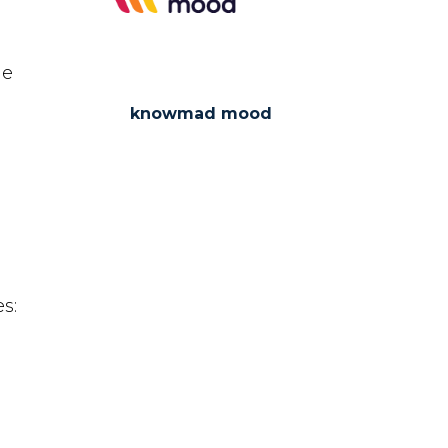
de
knowmad mood
s:
á