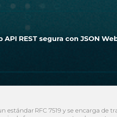
 API REST segura con JSON Web 
 estándar RFC 7519 y se encarga de tra