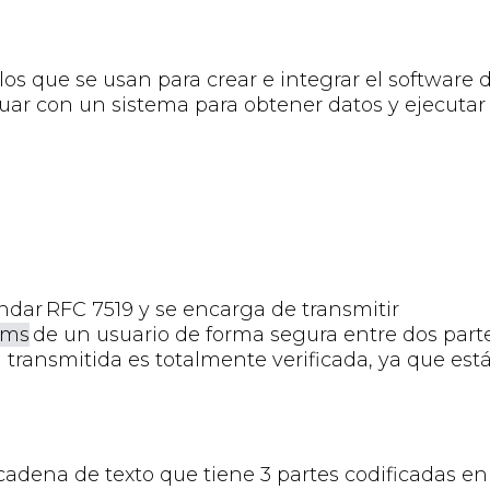
os que se usan para crear e integrar el software 
uar con un sistema para
obtener datos y ejecutar
ándar
RFC 7519
y se encarga de
transmitir
ims
de un usuario de forma segura entre
dos parte
n transmitida es totalm
ente ver
ificada
,
ya
que est
adena de texto que tiene 3 partes codificadas en