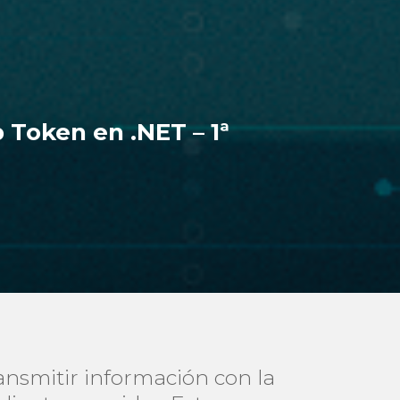
Token en .NET – 1ª
nsmitir información con la