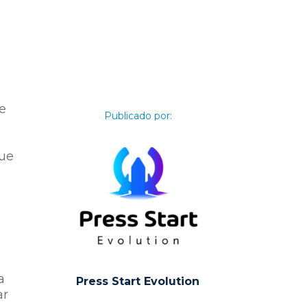
ue
Publicado por:
o
que
a
Press Start Evolution
ar