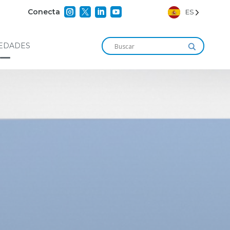




Conecta
ES
EDADES