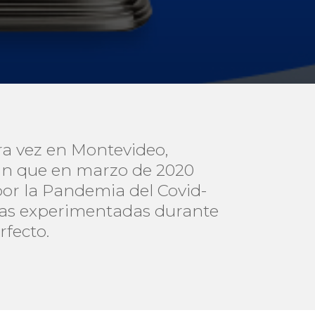
a vez en Montevideo,
rán que en marzo de 2020
or la Pandemia del Covid-
ajas experimentadas durante
rfecto.