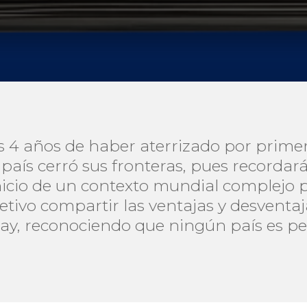
 4 años de haber aterrizado por primer
 país cerró sus fronteras, pues recorda
icio de un contexto mundial complejo p
jetivo compartir las ventajas y desvent
ay, reconociendo que ningún país es pe