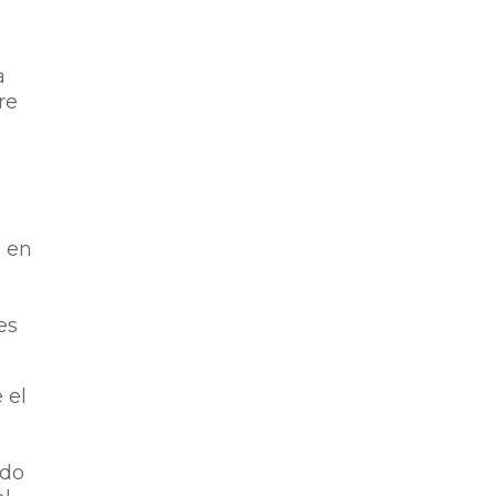
a
re
o en
a
es
 el
ndo