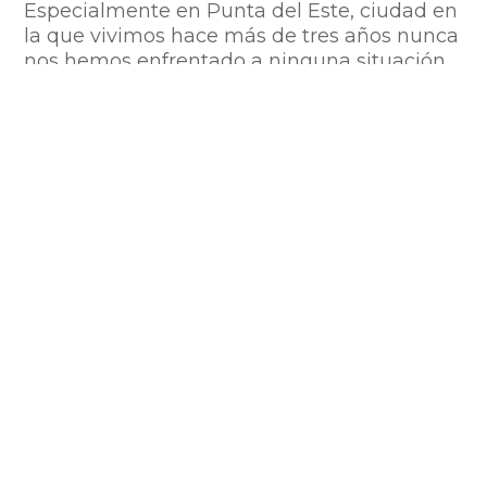
Especialmente en Punta del Este, ciudad en
la que vivimos hace más de tres años nunca
nos hemos enfrentado a ninguna situación
de inseguridad, a pesar de que en algunos
meses del año la ciudad se siente muy sola.
5.Un país que política y económicamente
fuera estable:
Este aspecto no es menor a la hora de
buscar un país para el cual quieres
proyectar tu vida y el futuro de tus hijos. En
ese sentido Uruguay es conocido por ser un
país con estabilidad política y económica
pudiendo ofrecer a quienes hemos realizado
el proceso de migración condiciones
favorables.
Cabe aclarar que Uruguay es considerado
uno de los países más costosos de América