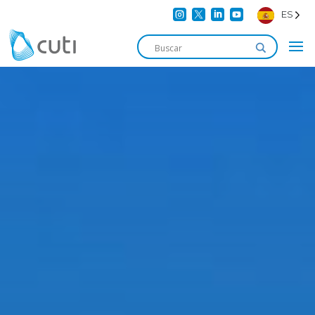




ES