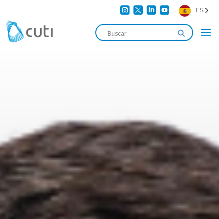




ES