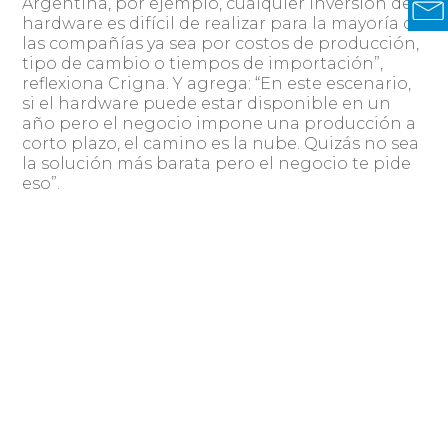
Argentina, por ejemplo, cualquier inversión de
hardware es difícil de realizar para la mayoría de
las compañías ya sea por costos de producción,
tipo de cambio o tiempos de importación”,
reflexiona Crigna. Y agrega: “En este escenario,
si el hardware puede estar disponible en un
año pero el negocio impone una producción a
corto plazo, el camino es la nube. Quizás no sea
la solución más barata pero el negocio te pide
eso”.
Estas cuestiones deben incluirse en la balanza
antes de tomar una decisión e implican
determinar los tiempos de fabricación, las
cadenas de suministro a nivel global y procesos
de aceleración digital, todos aspectos que
pueden imponer condiciones para las cuales se
requiera un sistema u otro.
Trabajar con la mayor oferta disponible