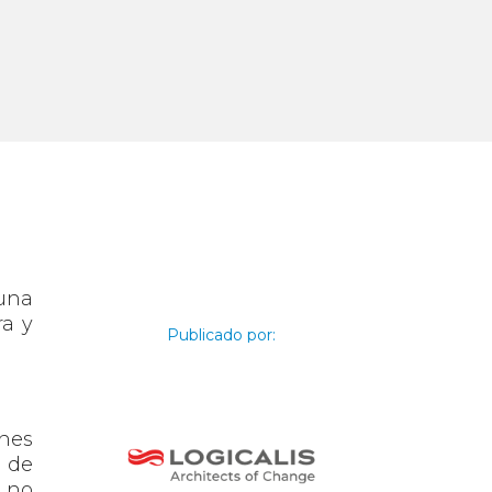
una
ra y
Publicado por:
ones
n de
 no