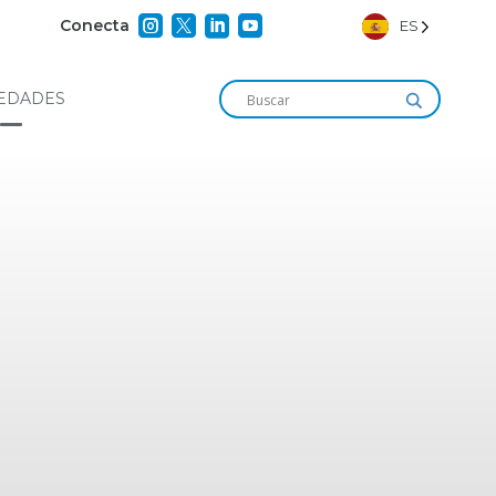




Conecta
ES
EDADES