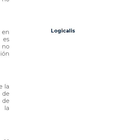
Logicalis
 en
e es
s no
ción
e la
a de
n de
 la