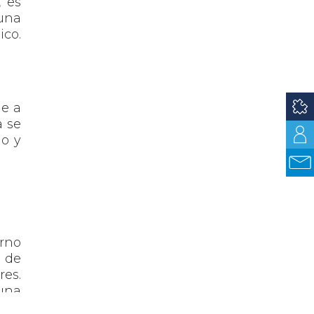
, es
 una
ico.
de a
a se
do y
orno
d de
res.
una