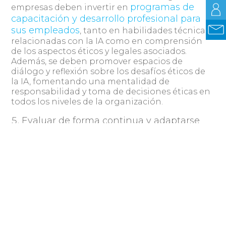
programas de
empresas deben invertir en
capacitación y desarrollo profesional para
sus empleados
, tanto en habilidades técnicas
relacionadas con la IA como en comprensión
de los aspectos éticos y legales asociados.
Además, se deben promover espacios de
diálogo y reflexión sobre los desafíos éticos de
la IA, fomentando una mentalidad de
responsabilidad y toma de decisiones éticas en
todos los niveles de la organización.
Evaluar de forma continua y adaptarse
La implementación de la IA es un proceso en
constante evolución. Las empresas deben
establecer mecanismos de evaluación y
seguimiento continuo para identificar y
abordar los posibles riesgos éticos y ajustar sus
prácticas en consecuencia. Esto implica
mantenerse actualizado sobre las mejores
prácticas, las regulaciones y los estándares
éticos emergentes en el campo de la IA, y estar