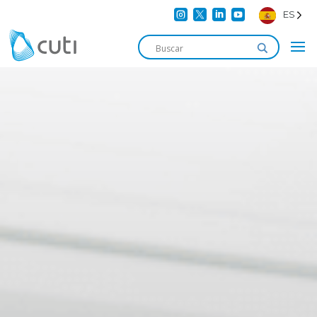




ES