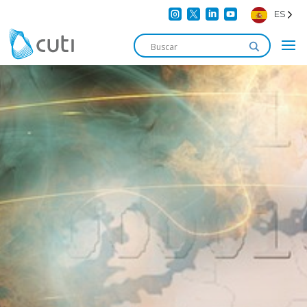




ES