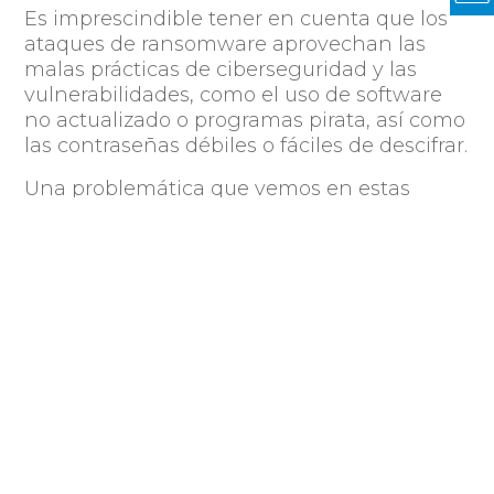
Es imprescindible tener en cuenta que los
ataques de ransomware aprovechan las
malas prácticas de ciberseguridad y las
vulnerabilidades, como el uso de software
no actualizado o programas pirata, así como
las contraseñas débiles o fáciles de descifrar.
Una problemática que vemos en estas
empresas es que no disponen de los
recursos humanos necesarios para realizar
las tareas de control necesarias, y por eso
uno de nuestros focos metodológicos es
automatizar lo máximo posible esta tarea, y
hacer que sea lo más simple posible para
que puedan participar más personas en la
organización de este monitoreo.
Es importante que las empresas sean
conscientes de la seguridad de sus
sistemas, que puedan tener visibilidad