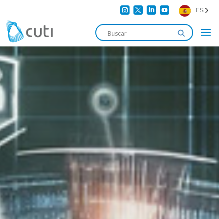




ES