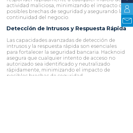
actividad maliciosa, minimizando el impacto de
posibles brechas de seguridad y asegurando la
continuidad del negocio.
Detección de Intrusos y Respuesta Rápida
Las capacidades avanzadas de detección de
intrusos y la respuesta rápida son esenciales
para fortalecer la seguridad bancaria. Hacknoid
asegura que cualquier intento de acceso no
autorizado sea identificado y neutralizado
rápidamente, minimizando el impacto de
posibles brechas de seguridad.
La respuesta rápida a incidentes es crítica para
contener el daño y prevenir la propagación de
ataques. Un sistema eficaz de detección de
intrusos no solo debe identificar las amenazas
en el momento en que ocurren, sino también
proporcionar un historial detallado de los
eventos para ayudar en la investigación y en la
mejora continua de las estrategias de