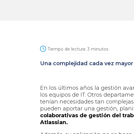
Tiempo de lectura:
3
minutos
Una
c
omplejidad
c
ada
v
ez
m
ayor
En los últimos años la gestión ava
los equipos de I
T. Otros departame
tenían necesidades tan comple
ja
pueden aportar una gestión, plani
colaborativas de gestión del tra
Atlassian
.