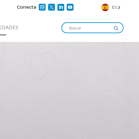




Conecta
ES
EDADES