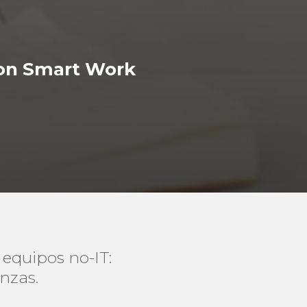
 con Smart Work
equipos no-IT:
nzas.