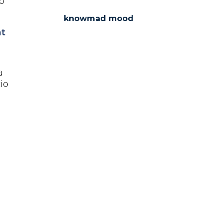
o
knowmad mood
t
a
io
.